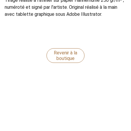
Tirage réalisé à l'atelier sur papier Hahnemühle 250 gr/m² ;
numéroté et signé par l'artiste. Original réalisé à la main
avec tablette graphique sous Adobe Illustrator.
Revenir à la
boutique
Tommy Gautier
Retrouvez moi sur Instagram
CONTACT
bonjour@ateliergautier.com